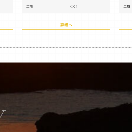
工期
〇〇
工期
詳細へ